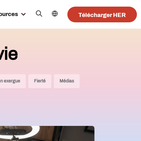
ources
Télécharger HER
vie
en exergue
Fierté
Médias