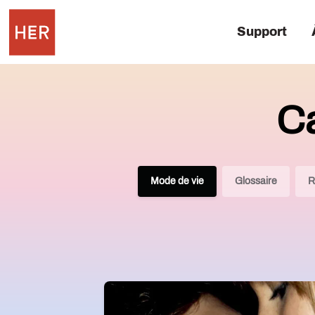
Support
Ca
Mode de vie
Glossaire
R