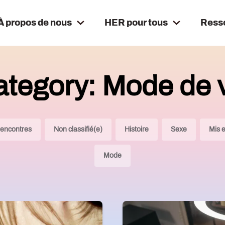
À propos de nous
HER pour tous
Ress
tegory: Mode de 
encontres
Non classifié(e)
Histoire
Sexe
Mis 
Mode