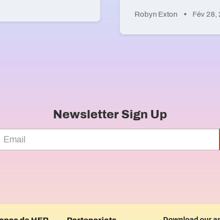
Robyn Exton
Fév 28,
Newsletter Sign Up
Download our a