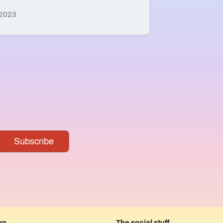
 2023
pp
The social stuff