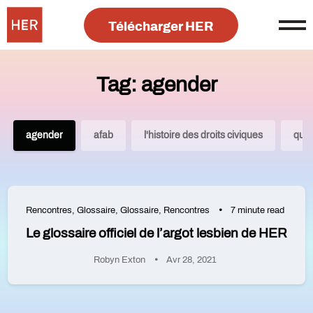
Télécharger HER
Tag: agender
agender
afab
l'histoire des droits civiques
que
Rencontres
,
Glossaire
,
Glossaire
,
Rencontres
7 minute read
Le glossaire officiel de l’argot lesbien de HER
Robyn Exton
Avr 28, 2021