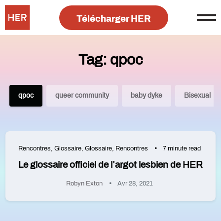
Télécharger HER
Tag: qpoc
qpoc
queer community
baby dyke
Bisexual
Rencontres
,
Glossaire
,
Glossaire
,
Rencontres
7 minute read
Le glossaire officiel de l’argot lesbien de HER
Robyn Exton
Avr 28, 2021