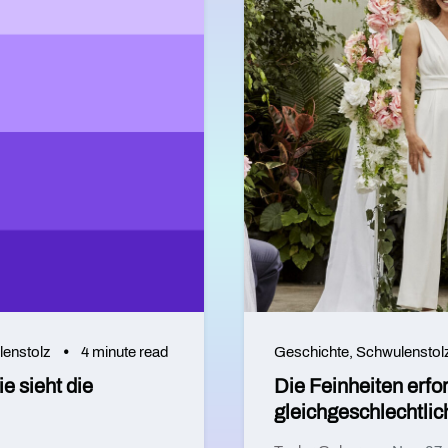
enstolz
4 minute read
Geschichte
,
Schwulenstol
e sieht die
Die Feinheiten erfor
gleichgeschlechtli