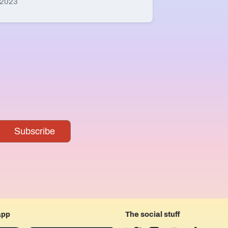
 2023
app
The social stuff