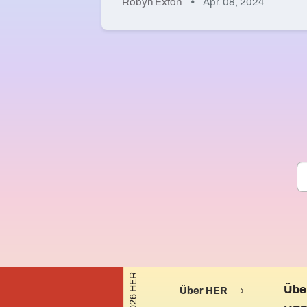
Robyn Exton
Apr. 08, 2024
©2026 HER
Übe
Über HER