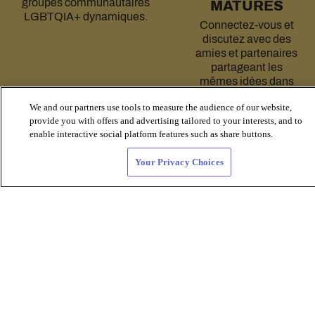
groupes communautaires
MATURES
LGBTQIA+ dynamiques.
Connectez-vous et
discutez avec des
amies et partenaires
partageant les
mêmes idées dans
votre région.
We and our partners use tools to measure the audience of our website,
provide you with offers and advertising tailored to your interests, and to
enable interactive social platform features such as share buttons.
Your Privacy Choices
Rencontres pour les plus de 40, 50, 60 et
plus !
Rencontres queer et
entre femmes de tout
âge