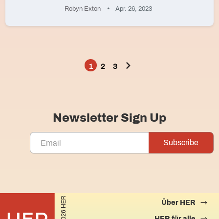
Robyn Exton
Apr. 26, 2023
1
2
3
Seitennummerierung
der
Beiträge
Newsletter Sign Up
©2026 HER
Über HER
HER für alle