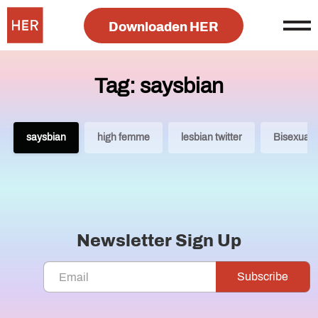
Downloaden HER
Tag: saysbian
saysbian
high femme
lesbian twitter
Bisexual
Newsletter Sign Up