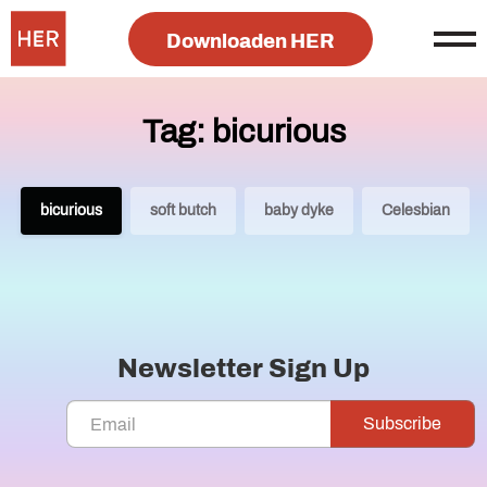
Downloaden HER
Tag: bicurious
bicurious
soft butch
baby dyke
Celesbian
Newsletter Sign Up