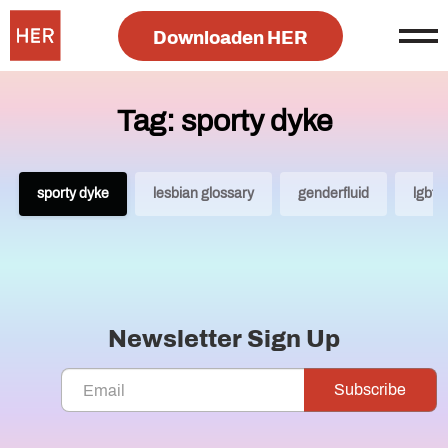
Downloaden HER
Tag: sporty dyke
sporty dyke
lesbian glossary
genderfluid
lgbt 
Newsletter Sign Up