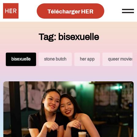
Télécharger HER
Tag: bisexuelle
bisexuelle
stone butch
her app
queer movies