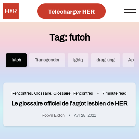
Télécharger HER
Tag: futch
futch
Transgender
lgbtq
drag king
App 
Rencontres
,
Glossaire
,
Glossaire
,
Rencontres
7 minute read
Le glossaire officiel de l’argot lesbien de HER
Robyn Exton
Avr 28, 2021