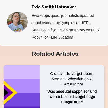
Evie Smith Hatmaker
Evie keeps queer journalists updated
about everything going on at HER.
Reach out if you're doing a story on HER,
Robyn, or FLINTA dating.
Related Articles
Glossar
Hervorgehoben
,
,
Medien
Schwulenstolz
,
4 minute read
Was bedeutet sapphisch und
wie sieht die dazugehörige
Flagge aus ?