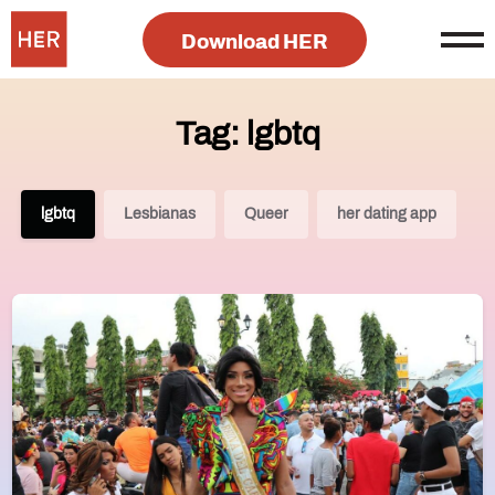
Download HER
Tag: lgbtq
lgbtq
Lesbianas
Queer
her dating app