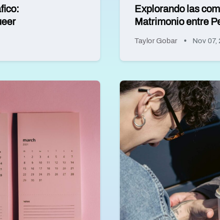
fico:
Explorando las comp
ueer
Matrimonio entre P
Taylor Gobar
Nov 07,