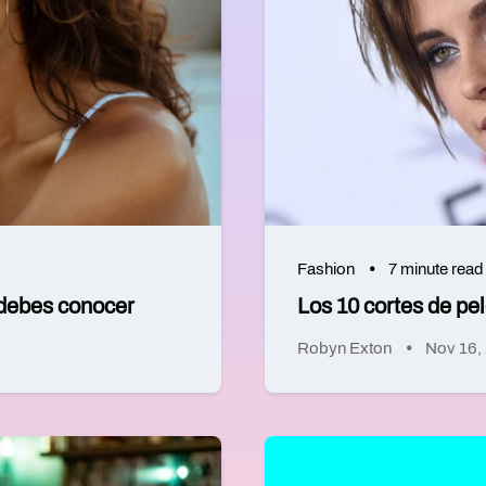
Fashion
7 minute read
 debes conocer
Los 10 cortes de pe
Robyn Exton
Nov 16,