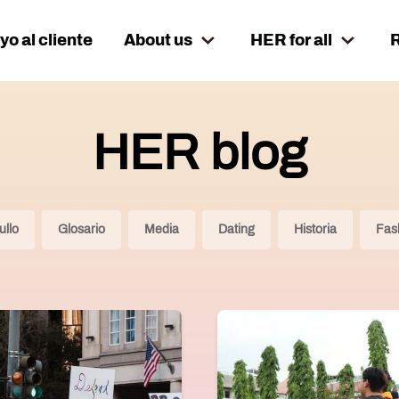
o al cliente
About us
HER for all
HER blog
ullo
Glosario
Media
Dating
Historia
Fas