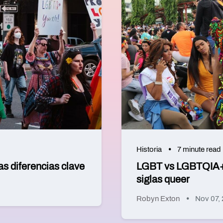
Historia
7 minute read
s diferencias clave
LGBT vs LGBTQIA+: 
siglas queer
Robyn Exton
Nov 07,