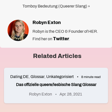
Tomboy Bedeutung (Queerer Slang)
»
Robyn Exton
Robyn is the CEO & Founder of HER.
Twitter
Find her on
.
Related Articles
Dating DE
Glossar
Unkategorisiert
,
,
8 minute read
Das offizielle queere/lesbische Slang Glossar
Robyn Exton
Apr. 28, 2021