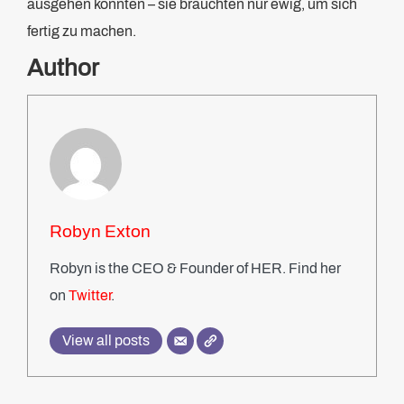
ausgehen könnten – sie bräuchten nur ewig, um sich
fertig zu machen.
Author
Robyn Exton
Robyn is the CEO & Founder of HER. Find her
on
Twitter
.
View all posts