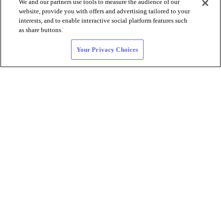
We and our partners use tools to measure the audience of our
website, provide you with offers and advertising tailored to your
interests, and to enable interactive social platform features such
as share buttons.
Your Privacy Choices
Citas para
bisexuales y
conexiones
LGBTQIA+
Descubre la comunidad más grande del mundo de
personas bisexuales y queer. No más invisibilidad
bisexual ni bifobia.
Tenemos millones de sáficas
en
nuestra comunidad y
más del 30%
de nuestra base de
usuarios
son personas bisexuale
s
. HER fue fundada
por una mujer bisexual; estamos aquí para hacer que esta
experiencia sáfica sea la mejor posible para ti.